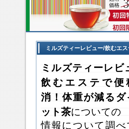
ミルズティーレビュー/飲むエ
ミルズティー
レビ
飲むエステで便
消！体重が減るダ
ット茶
についての
情報について調べ